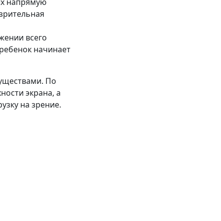
ых напрямую
 зрительная
жении всего
 ребенок начинает
уществами. По
ности экрана, а
узку на зрение.