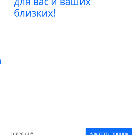
для вас и ваших
близких!
а
атный звонок