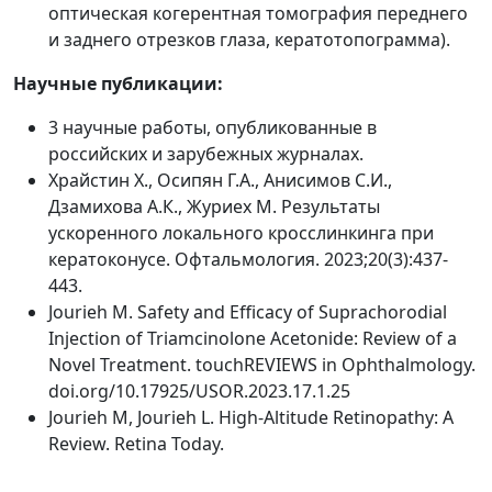
оптическая когерентная томография переднего
и заднего отрезков глаза, кератотопограмма).
Научные публикации:
3 научные работы, опубликованные в
российских и зарубежных журналах.
Храйстин Х., Осипян Г.А., Анисимов С.И.,
Дзамихова А.К., Журиех М. Результаты
ускоренного локального кросслинкинга при
кератоконусе. Офтальмология. 2023;20(3):437-
443.
Jourieh M. Safety and Efficacy of Suprachorodial
Injection of Triamcinolone Acetonide: Review of a
Novel Treatment. touchREVIEWS in Ophthalmology.
doi.org/10.17925/USOR.2023.17.1.25
Jourieh M, Jourieh L. High-Altitude Retinopathy: A
Review. Retina Today.